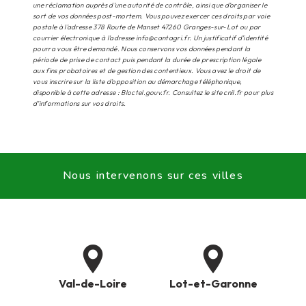
une réclamation auprès d’une autorité de contrôle, ainsi que d’organiser le
sort de vos données post-mortem. Vous pouvez exercer ces droits par voie
postale à l'adresse 378 Route de Manset 47260 Granges-sur-Lot ou par
courrier électronique à l'adresse info@cantagri.fr. Un justificatif d'identité
pourra vous être demandé. Nous conservons vos données pendant la
période de prise de contact puis pendant la durée de prescription légale
aux fins probatoires et de gestion des contentieux. Vous avez le droit de
vous inscrire sur la liste d'opposition au démarchage téléphonique,
disponible à cette adresse :
Bloctel.gouv.fr
. Consultez le site cnil.fr pour plus
d’informations sur vos droits.
Nous intervenons sur ces villes
Val-de-Loire
Lot-et-Garonne