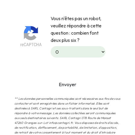
Vous n'êtes pas un robot,
veuillez répondre à cette
question : combien font
deux plus six ?
Envoyer
** Les données personnelles communiquées sont nécessaires aux fins de vous
contacter et sont enregistrées dans un fichier informatisé. Elles sont
destinées à SARL Cantagri et ses sous-traitants dans le seul but de
répondre à votre message. Les données collectées seront communiquées
aux seuls destinataires suivants: SARL Cantagri 378 Route de Manset
47260 Granges-sur-Lot info@cantagri.fr. Vous disposez de droits d’accès,
de rectification, d’effacement, de portabilité, de limitation, d’opposition,
de retrait de votre consentement à tout moment et du droit d’introduire